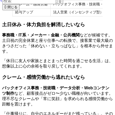
クレーム・感情労働
バックオフィス事務・技術職・データ
閉じる
給与アップ
法人営業（インセンティブ型）・IT
土日休み・体力負担を解消したいなら
事務職・IT系・メーカー・金融・公共機関
などが候補です。
土日祝の完全休業と座り仕事への転換で、接客業で最大級の
きつさだった「休めない・立ちっぱなし」を根本から外せま
す。
「休日に友人や家族とまとまった時間を過ごせる生活」は、
想像以上に心の余裕を取り戻してくれます。
クレーム・感情労働から逃れたいなら
バックオフィス事務・技術職・データ分析・Webコンテン
ツ制作
など、顧客接点がゼロ〜少ない職種が向いています。
理不尽なクレームや「常に笑顔」を求められる感情労働から
距離を置けます。
「仕事帰りに、自分のエネルギーがまだ残っている」。その