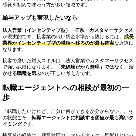
感覚を初めて味わう方が多い領域です。
給与アップも実現したいなら
法人営業（インセンティブ型）・IT系・カスタマーサクセス
が現実的です。接客業の低い賃金水準から抜けるには、
成長
業界かインセンティブ型の職種へ移るのが最も確実
な近道に
なります。
接客で磨いた対人スキルは、法人営業やカスタマーサクセス
で強い武器になります。
「未経験だから無理」ではなく、活
かせる職種を選ぶ
のが正しい考え方です。
転職エージェントへの相談が最初の一
歩
「転職したいけれど、自分に何ができるか分からない」。そ
の状態こそ、
転職エージェントに相談する価値が最も高いタ
イミング
です。
接客業の経験は、顧客対応力・マルチタスク・気配りといっ