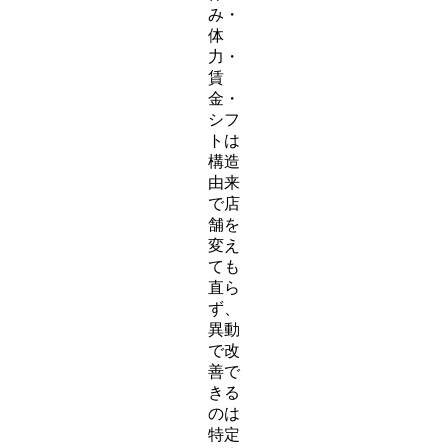
み・
体
力・
賃
金・
シフ
トは
構造
由来
で店
舗を
変え
ても
直ら
ず、
異動
で改
善で
きる
のは
特定