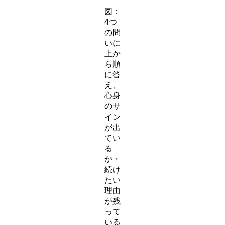
図：
4つ
の問
いに
上か
ら順
に答
え、
心身
のサ
イン
が出
てい
る
か・
続け
たい
理由
が残
って
いる