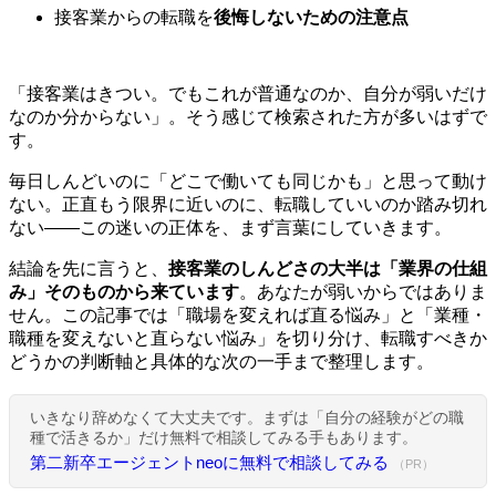
接客業からの転職を
後悔しないための注意点
「接客業はきつい。でもこれが普通なのか、自分が弱いだけ
なのか分からない」。そう感じて検索された方が多いはずで
す。
毎日しんどいのに「どこで働いても同じかも」と思って動け
ない。正直もう限界に近いのに、転職していいのか踏み切れ
ない——この迷いの正体を、まず言葉にしていきます。
結論を先に言うと、
接客業のしんどさの大半は「業界の仕組
み」そのものから来ています
。あなたが弱いからではありま
せん。この記事では「職場を変えれば直る悩み」と「業種・
職種を変えないと直らない悩み」を切り分け、転職すべきか
どうかの判断軸と具体的な次の一手まで整理します。
いきなり辞めなくて大丈夫です。まずは「自分の経験がどの職
種で活きるか」だけ無料で相談してみる手もあります。
第二新卒エージェントneoに無料で相談してみる
（PR）