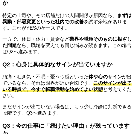
か
特定の上司や、その店舗だけの人間関係が原因なら、
まずは
異動・部署変更といった社内での改善
を試す余地がありま
す。これがYESのケースです。
一方で、休日・体力・賃金など
業界や職種そのものに根ざし
た問題
なら、職場を変えても同じ悩みが続きます。この場合
はQ2へ進みます。
Q2：心身に具体的なサインが出ていますか
頭痛・吐き気・不眠・憂うつ感といった
体や心のサイン
が出
ているなら、それは限界が近い合図です。
このサインが出て
いる時点で、今すぐ転職活動を始めてよい状態
と考えてくだ
さい。
まだサインが出ていない場合は、もう少し冷静に判断できる
段階です。Q3へ進みます。
Q3：今の仕事に「続けたい理由」が残っています
か