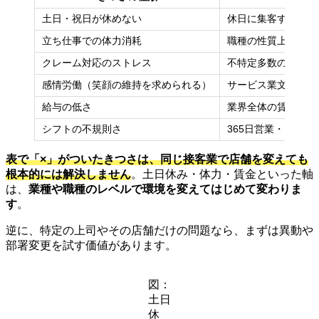
土日・祝日が休めない
休日に集客する業界
立ち仕事での体力消耗
職種の性質上、避け
クレーム対応のストレス
不特定多数の顧客と
感情労働（笑顔の維持を求められる）
サービス業文化・会
給与の低さ
業界全体の賃金水準
シフトの不規則さ
365日営業・シフト
表で「×」がついたきつさは、同じ接客業で店舗を変えても
根本的には解決しません
。土日休み・体力・賃金といった軸
は、
業種や職種のレベルで環境を変えてはじめて変わりま
す
。
逆に、特定の上司やその店舗だけの問題なら、まずは異動や
部署変更を試す価値があります。
図：
土日
休