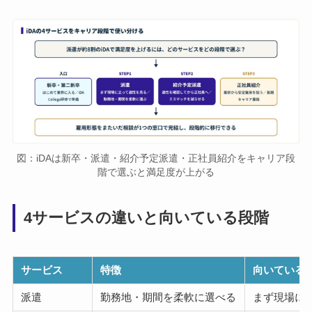
図：iDAは新卒・派遣・紹介予定派遣・正社員紹介をキャリア段
階で選ぶと満足度が上がる
4サービスの違いと向いている段階
サービス
特徴
向いている
派遣
勤務地・期間を柔軟に選べる
まず現場に