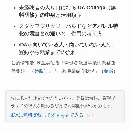
未経験者の入り口になる
iDA College（無
料研修）の中身
と活用順序
スタッフブリッジ・パルドなど
アパレル特
化の競合との違い
と、併用の考え方
iDAが
向いている人・向いていない人
と、
登録から就業までの流れ
公的情報源: 厚生労働省「労働者派遣事業の業務運
営要領」（
参照
）／「一般職業紹介状況」（
参照
）
先に求人だけ見ておきたい方へ。登録は無料、希望ブ
ランドの求人を眺めるだけでも雰囲気がつかめます。
iDAに無料登録して求人を見てみる
（PR）