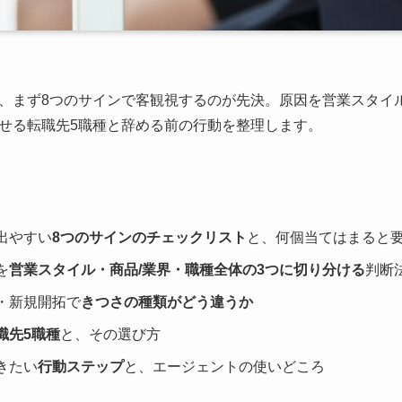
、まず8つのサインで客観視するのが先決。原因を営業スタイル
せる転職先5職種と辞める前の行動を整理します。
出やすい
8つのサインのチェックリスト
と、何個当てはまると
を
営業スタイル・商品/業界・職種全体の3つに切り分ける
判断
・新規開拓で
きつさの種類がどう違うか
職先5職種
と、その選び方
きたい
行動ステップ
と、エージェントの使いどころ