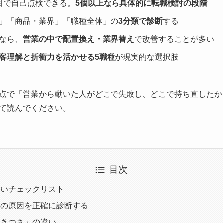
目で自己点検できる。
5個以上なら具体的に転職検討の段階
」「商品・業界」「職種全体」の
3分類で診断
する
なら、
営業の中で配置換え・業界替え
で改善することが多い
客理解と折衝力を活かせる5職種
が現実的な選択肢
点で「営業から動いた人がどこで失敗し、どこで持ち直したか
て読んでください。
目次
ないチェックリスト
」の原因を正確に診断する
「きつさ」の違い