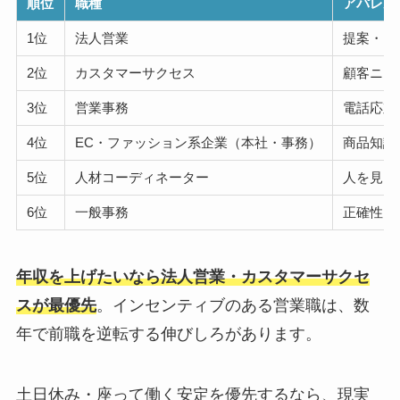
順位
職種
アパレル
1位
法人営業
提案・ク
2位
カスタマーサクセス
顧客ニー
3位
営業事務
電話応対
4位
EC・ファッション系企業（本社・事務）
商品知識
5位
人材コーディネーター
人を見る
6位
一般事務
正確性・
年収を上げたいなら法人営業・カスタマーサクセ
スが最優先
。インセンティブのある営業職は、数
年で前職を逆転する伸びしろがあります。
土日休み・座って働く安定を優先するなら、現実