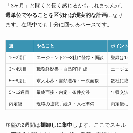
「3ヶ月」と聞くと長く感じるかもしれませんが、
週単位でやることを区切れば現実的な計画
になり
ます。在職中でも十分に回せるペースです。
週
やること
ポイント
1〜2週目
エージェント2〜3社に登録・面談
登録は15
3〜4週目
職務経歴書・自己PR作成
エージェ
5〜8週目
求人応募・書類選考・一次面接
数社に絞
9〜12週目
最終面接・内定・条件交渉
年収交渉
内定後
現職の退職手続き・入社準備
内定後に
序盤の2週間は
棚卸しに集中
します。ここでスキル