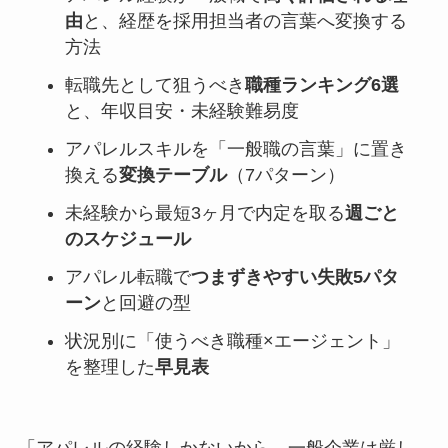
由
と、経歴を採用担当者の言葉へ変換する
方法
転職先として狙うべき
職種ランキング6選
と、年収目安・未経験難易度
アパレルスキルを「一般職の言葉」に置き
換える
変換テーブル
（7パターン）
未経験から最短3ヶ月で内定を取る
週ごと
のスケジュール
アパレル転職で
つまずきやすい失敗5パタ
ーン
と回避の型
状況別に「使うべき職種×エージェント」
を整理した
早見表
「アパレルの経験しかないから、一般企業は厳し