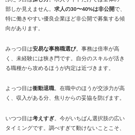
部しか見えません。
求人の30〜40%は非公開
で、
特に働きやすい優良企業ほど非公開で募集する傾
向があります。
みっつ目は
安易な事務職選び
。事務は倍率が高
く、未経験には狭き門です。自分のスキルが活き
る職種から攻めるほうが内定は近づきます。
よっつ目は
衝動退職
。在職中のほうが交渉力が高
く、収入がある分、焦りからの妥協を防げます。
いつつ目は
考えすぎ
。今がいちばん選択肢の広い
タイミングです。調べすぎて動けないことこそ、