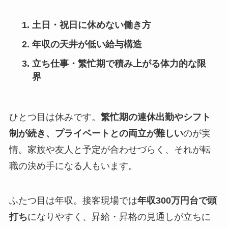
土日・祝日に休めない働き方
年収の天井が低い給与構造
立ち仕事・繁忙期で積み上がる体力的な限
界
ひとつ目は休みです。
繁忙期の連休出勤やシフト
制が続き、プライベートとの両立が難しい
のが実
情。家族や友人と予定が合わせづらく、それが転
職の決め手になる人もいます。
ふたつ目は年収。接客現場では
年収300万円台で頭
打ち
になりやすく、昇給・昇格の見通しが立ちに