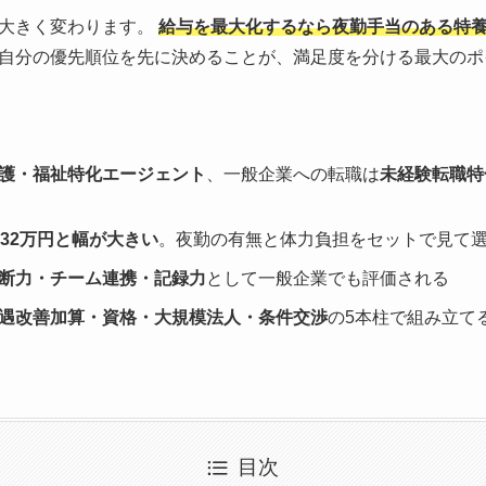
も大きく変わります。
給与を最大化するなら夜勤手当のある特
自分の優先順位を先に決めることが、満足度を分ける最大のポ
護・福祉特化エージェント
、一般企業への転職は
未経験転職特
〜32万円と幅が大きい
。夜勤の有無と体力負担をセットで見て
断力・チーム連携・記録力
として一般企業でも評価される
遇改善加算・資格・大規模法人・条件交渉
の5本柱で組み立て
目次