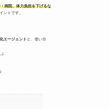
養・病院、体力負担を下げるな
イントです。
化エージェント
と、使い分
選ぶ
る