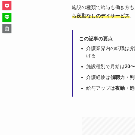
施設の種類で給与も働き方
ら夜勤なしのデイサービス
。
この記事の要点
介護業界内の転職は
介
ける
施設種別で月給は
20
介護経験は
傾聴力・判
給与アップは
夜勤・処