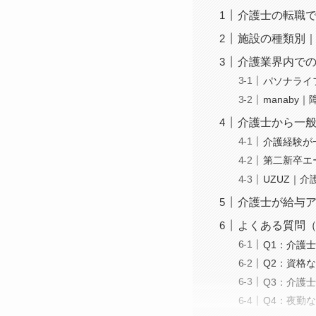
介護士の転職
施設の種類別
介護業界内で
パソナライ
manaby
介護士から一
介護経験が
第二新卒エ
UZUZ｜介
介護士が給与
よくある質問（
Q1：介護
Q2：資格
Q3：介護
Q4：夜勤