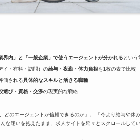
業界内」と「一般企業」で使うエージェントが分かれる
という
デイ・有料・訪問）の
給与・夜勤・体力負担
を1枚の表で比較
評価される
具体的なスキルと活きる職種
設選び・資格・交渉
の現実的な戦略
、どのエージェントが信頼できるのか」。 「今より給与や休
そんな迷いを抱えたまま、求人サイトを延々とスクロールして